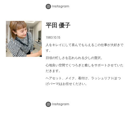
Instagram
平田 優子
1983.10.15
人をキレイにして喜んでもらえるこの仕事が大好きで
す。
日頃の忙しさを忘れられる少しの贅沢。
心地良い空間でくつろぎと癒しをサポートさせていた
だきます。
ヘアセット、メイク、着付け、ラッシュリフト(まつ
げパーマ)はお任せください。
Instagram