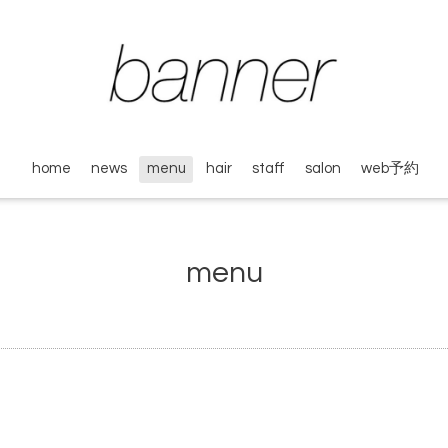
home
news
menu
hair
staff
salon
web予約
menu