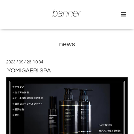
news
2023
/
09
/
26 10:34
YOMIGAERI SPA