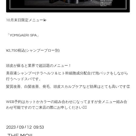
10月末日限定メニュー💫
「YOMIGAERI SPA」
¥2,750税込(シャンプーブロー別)
頭皮が蘇ると業界で超話題のメニュー！
美容液シャンプー(テラヘルツ＆ヒト幹細胞成分配合)で泡パックをしながら
行うヘッドスパです。
髪質改善、白髪改善、発毛、頭皮スカルプケアなど効果はとても高いです👏
WEB予約はカットかカラーの組み合わせになってますが全メニュー組み合
わせ可能ですのでご来店の際にお申しください🙋‍♂️
2023
/
09
/
12 09:53
THE MOII