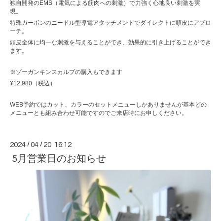
独自開発のEMS（電気による筋肉への刺激）で力強く心地良い刺激を実
現。
特殊カーボンのニードル型導電アタッチメントでダイレクトに頭皮にアプロ
ーチ。
頭皮全体に均一な刺激を与えることができ、効果的に引き上げることができ
ます。
※ゾーガンキンスカルプの購入もできます
¥12,980（税込）
WEB予約ではカット、カラーのセットメニューしかありませんが基本どの
メニューとも組み合わせ可能ですのでご来店時にお申しください。
2024
/
04
/
20 16:12
5月営業日のお知らせ