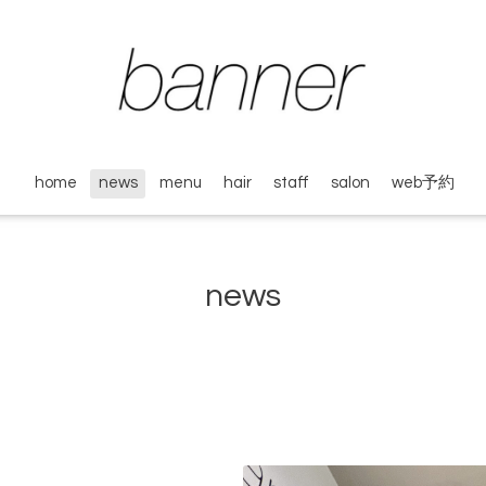
home
news
menu
hair
staff
salon
web予約
news