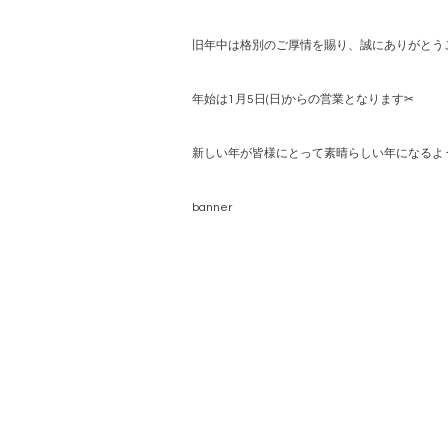
旧年中は格別のご厚情を賜り、誠にありがとう
年始は1月5日(日)からの営業となります✂︎
新しい年が皆様にとって素晴らしい年になるよ
banner