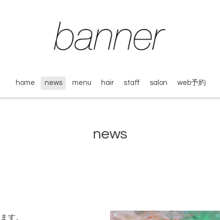
home
news
menu
hair
staff
salon
web予約
news
ます。