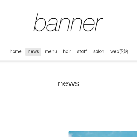
home
news
menu
hair
staff
salon
web予約
news
せ