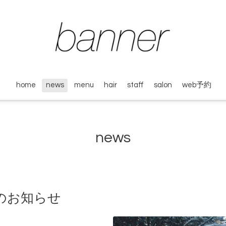
home
news
menu
hair
staff
salon
web予約
news
日のお知らせ